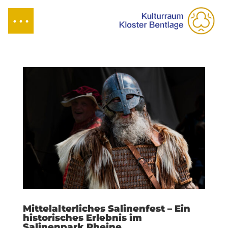
Mittelalterliches Salinenfest – Ein
historisches Erlebnis im
Salinenpark Rheine