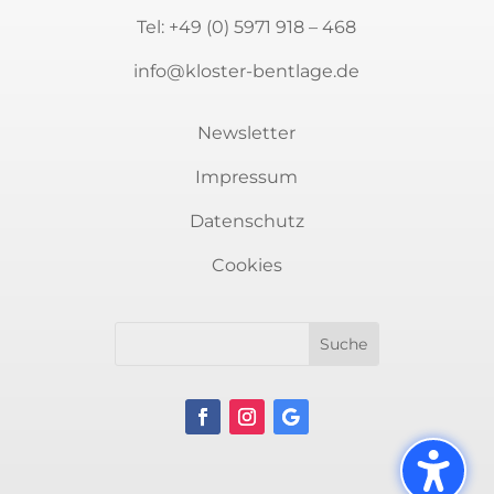
Tel:
+49 (0) 5971 918 – 468
info@kloster-bentlage.de
Newsletter
Impressum
Datenschutz
Newsletter
Cookies
Sie möchten auf dem Laufenden bleiben?
Immer über aktuelle Veranstaltungen rund
um Kunst und Kultur informiert sein? Dann
melden Sie sich für unseren Newsletter an.
Es erwarten Sie spannende Themen.