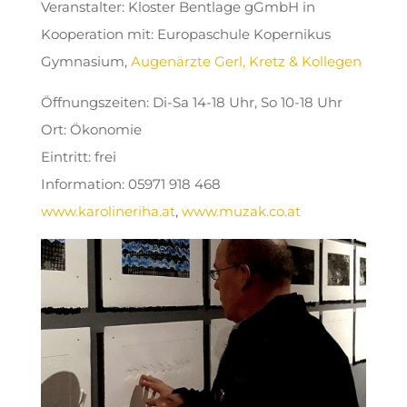
Veranstalter: Kloster Bentlage gGmbH in
Kooperation mit: Europaschule Kopernikus
Gymnasium,
Augenärzte Gerl, Kretz & Kollegen
Öffnungszeiten: Di-Sa 14-18 Uhr, So 10-18 Uhr
Ort: Ökonomie
Eintritt: frei
Information: 05971 918 468
www.karolineriha.at
,
www.muzak.co.at