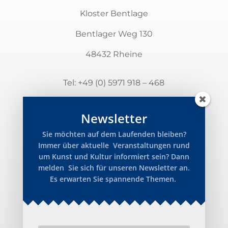
Kloster Bentlage
Bentlager Weg 130
48432 Rheine
Tel:
+49 (0) 5971 918 – 468
info@kloster-bentlage.de
Newsletter
Newsletter
Sie möchten auf dem Laufenden bleiben?
Immer über aktuelle Veranstaltungen rund
Impressum
um Kunst und Kultur informiert sein? Dann
melden Sie sich für unseren Newsletter an.
Datenschutz
Es erwarten Sie spannende Themen.
Cookies