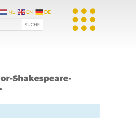
NL
EN
DE
door-Shakespeare-
.