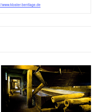
eite
://www.kloster-bentlage.de