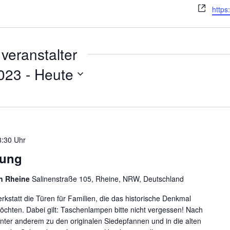
Webs
https
veranstalter
023
 - 
Heute
8:30 Uhr
rung
en Rheine
Salinenstraße 105, Rheine, NRW, Deutschland
kstatt die Türen für Familien, die das historische Denkmal
chten. Dabei gilt: Taschenlampen bitte nicht vergessen! Nach
unter anderem zu den originalen Siedepfannen und in die alten