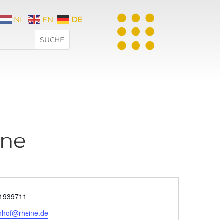
NL
EN
DE
ine
on
1939711
enhof@rheine.de