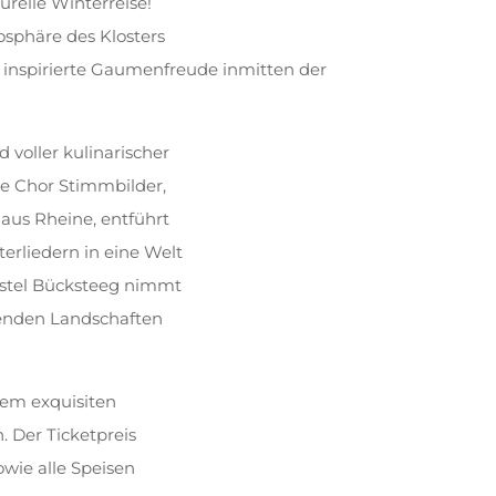
urelle Winterreise!
osphäre des Klosters
 inspirierte Gaumenfreude inmitten der
 voller kulinarischer
te Chor Stimmbilder,
aus Rheine, entführt
erliedern in eine Welt
istel Bücksteeg nimmt
erenden Landschaften
nem exquisiten
 Der Ticketpreis
wie alle Speisen