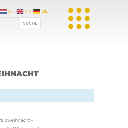
NL
EN
DE
EIHNACHT
Waldweihnacht –