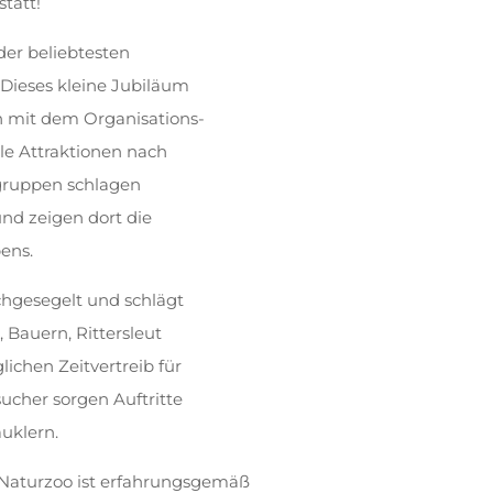
statt!
der beliebtesten
 Dieses kleine Jubiläum
 mit dem Organisations-
lle Attraktionen nach
rgruppen schlagen
und zeigen dort die
ens.
chgesegelt und schlägt
 Bauern, Rittersleut
ichen Zeitvertreib für
ucher sorgen Auftritte
uklern.
 Naturzoo ist erfahrungsgemäß