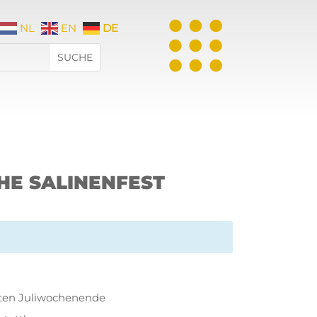
NL
EN
DE
HE SALINENFEST
rsten Juliwochenende