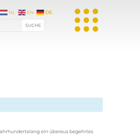
NL
EN
DE
e
 jahrhundertelang ein überaus begehrtes