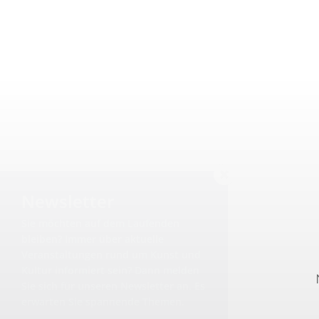
Newsletter
Sie möchten auf dem Laufenden
bleiben? Immer über aktuelle
Veranstaltungen rund um Kunst und
Kultur informiert sein? Dann melden
Sie sich für unseren Newsletter an. Es
erwarten Sie spannende Themen.