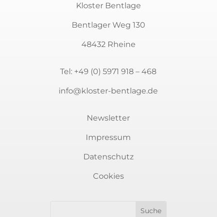
Kloster Bentlage
Bentlager Weg 130
48432 Rheine
Tel:
+49 (0) 5971 918 – 468
info@kloster-bentlage.de
Newsletter
Impressum
Datenschutz
Newsletter
Cookies
Sie möchten auf dem Laufenden bleiben?
Immer über aktuelle Veranstaltungen rund
um Kunst und Kultur informiert sein? Dann
melden Sie sich für unseren Newsletter an.