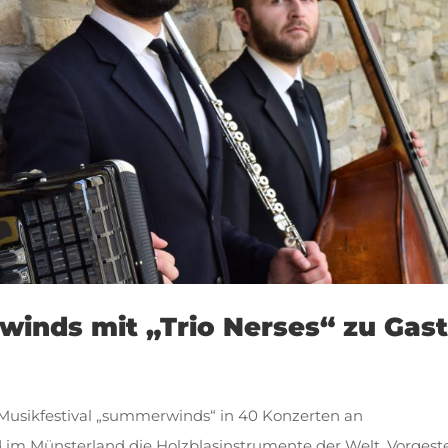
winds mit „Trio Nerses“ zu Gas
e Musikfestival „summerwinds“ in 40 Konzerten an
im Münsterland die Holzblasinstrumente der Welt. Vorgeste