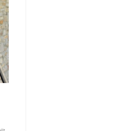
t
llt