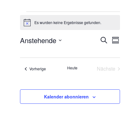
Veranstaltungen
Es wurden keine Ergebnisse gefunden.
Hinweis
Veransta
Verans
Anstehende
Suche
Zusammen
Ansich
Suche
Datum
Naviga
und
auswählen.
Ansichte
Heute
Nächste
Veranstaltungen
Vorherige
Navigati
Veranstaltunge
Kalender abonnieren