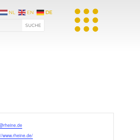
NL
EN
DE
t@rheine.de
eite
://www.rheine.de/