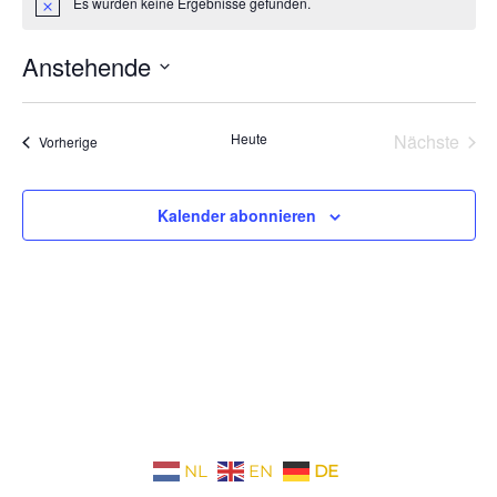
Es wurden keine Ergebnisse gefunden.
Hinweis
Anstehende
Datum
wählen.
Heute
Nächste
Veranstaltungen
Vorherige
Veransta
Kalender abonnieren
NL
EN
DE