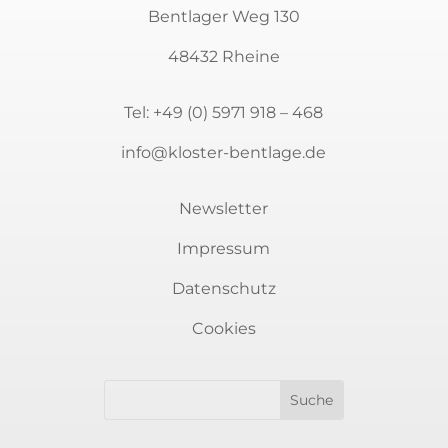
Bentlager Weg 130
48432 Rheine
Tel:
+49 (0) 5971 918 – 468
info@kloster-bentlage.de
Newsletter
Impressum
Datenschutz
Newsletter
Cookies
Sie möchten auf dem Laufenden bleiben?
Immer über aktuelle Veranstaltungen rund
um Kunst und Kultur informiert sein? Dann
melden Sie sich für unseren Newsletter an.
Es erwarten Sie spannende Themen.