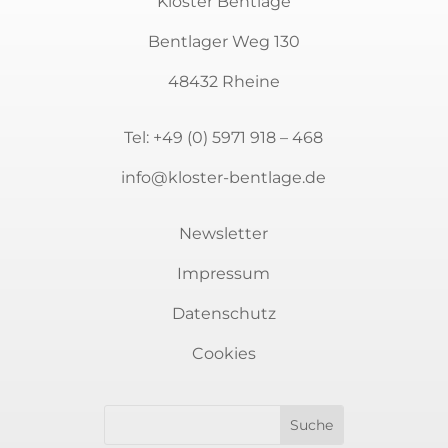
Kloster Bentlage
Bentlager Weg 130
48432 Rheine
Tel:
+49 (0) 5971 918 – 468
info@kloster-bentlage.de
Newsletter
Impressum
Datenschutz
Newsletter
Cookies
Sie möchten auf dem Laufenden bleiben?
Immer über aktuelle Veranstaltungen rund
um Kunst und Kultur informiert sein? Dann
melden Sie sich für unseren Newsletter an.