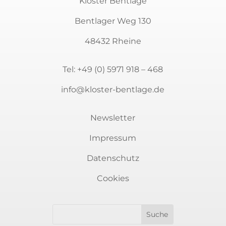
Kloster Bentlage
Bentlager Weg 130
48432 Rheine
Tel:
+49 (0) 5971 918 – 468
info@kloster-bentlage.de
Newsletter
Impressum
Datenschutz
Newsletter
Cookies
Sie möchten auf dem Laufenden bleiben?
Immer über aktuelle Veranstaltungen rund
um Kunst und Kultur informiert sein? Dann
melden Sie sich für unseren Newsletter an.