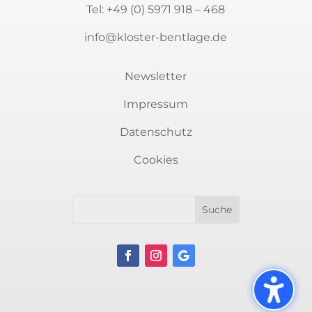
Tel:
+49 (0) 5971 918 – 468
info@kloster-bentlage.de
Newsletter
Impressum
Datenschutz
Newsletter
Cookies
Sie möchten auf dem Laufenden bleiben?
Immer über aktuelle Veranstaltungen rund
um Kunst und Kultur informiert sein? Dann
melden Sie sich für unseren Newsletter an.
Es erwarten Sie spannende Themen.