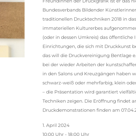
Freundinnen der Druckgrafik ist er das nic
Bundesverbands Bildender Künstlerinnen
traditionellen Drucktechniken 2018 in d
immateriellen Kulturerbes aufgenommen.
(oder in dessen Umkreis) das öffentliche 
Einrichtungen, die sich mit Druckkunst 
das will die Druckvereinigung Bentlage e
bei der wieder Arbeiten der kunstschaffen
in den Salons und Kreuzgängen haben wer
schwarz-weiß oder mehrfarbig, klein od
– die Präsentation wird garantiert vielfäl
Techniken zeigen. Die Eröffnung findet a
Druckdemonstrationen finden am 07.04.20
1. April 2024
10:00 Uhr - 18:00 Uhr