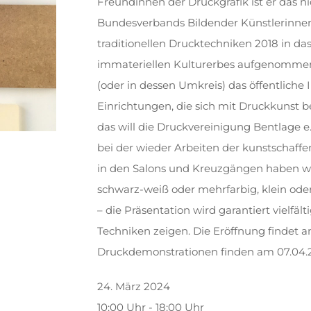
Freundinnen der Druckgrafik ist er das nic
Bundesverbands Bildender Künstlerinnen
traditionellen Drucktechniken 2018 in d
immateriellen Kulturerbes aufgenommen.
(oder in dessen Umkreis) das öffentliche 
Einrichtungen, die sich mit Druckkunst 
das will die Druckvereinigung Bentlage e
bei der wieder Arbeiten der kunstschaffen
in den Salons und Kreuzgängen haben wer
schwarz-weiß oder mehrfarbig, klein od
– die Präsentation wird garantiert vielfäl
Techniken zeigen. Die Eröffnung findet a
Druckdemonstrationen finden am 07.04.20
24. März 2024
10:00 Uhr - 18:00 Uhr