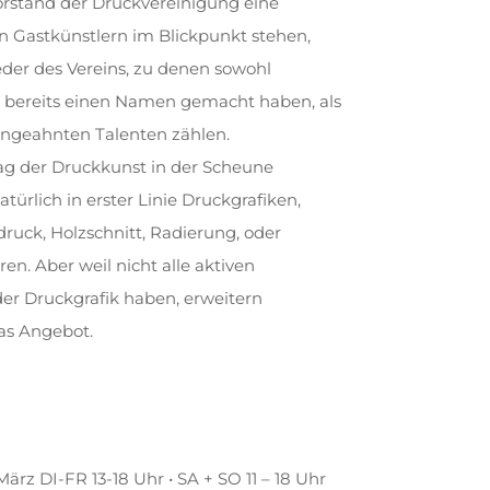
Vorstand der Druckvereinigung eine
on Gastkünstlern im Blickpunkt stehen,
eder des Vereins, zu denen sowohl
ten bereits einen Namen gemacht haben, als
ungeahnten Talenten zählen.
Tag der Druckkunst in der Scheune
ürlich in erster Linie Druckgrafiken,
bdruck, Holzschnitt, Radierung, oder
en. Aber weil nicht alle aktiven
der Druckgrafik haben, erweitern
as Angebot.
März DI-FR 13-18 Uhr • SA + SO 11 – 18 Uhr