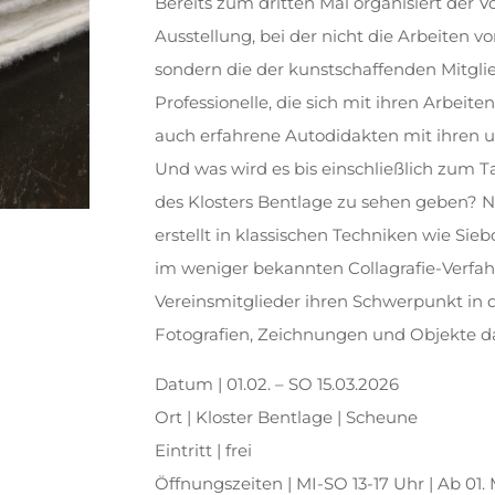
Bereits zum dritten Mal organisiert der 
Ausstellung, bei der nicht die Arbeiten v
sondern die der kunstschaffenden Mitgli
Professionelle, die sich mit ihren Arbei
auch erfahrene Autodidakten mit ihren 
Und was wird es bis einschließlich zum 
des Klosters Bentlage zu sehen geben? Nat
erstellt in klassischen Techniken wie Sie
im weniger bekannten Collagrafie-Verfahr
Vereinsmitglieder ihren Schwerpunkt in 
Fotografien, Zeichnungen und Objekte d
Datum | 01.02. – SO 15.03.2026
Ort | Kloster Bentlage | Scheune
Eintritt | frei
Öffnungszeiten | MI-SO 13-17 Uhr | Ab 01. 