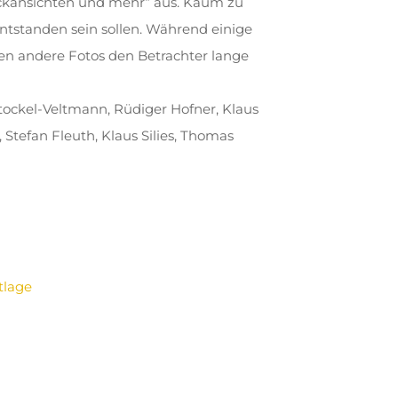
ckansichten und mehr“ aus. Kaum zu
ntstanden sein sollen. Während einige
ssen andere Fotos den Betrachter lange
Stockel-Veltmann, Rüdiger Hofner, Klaus
Stefan Fleuth, Klaus Silies, Thomas
tlage