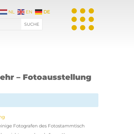
NL
EN
DE
hr – Fotoausstellung
ng
einige Fotografen des Fotostammtisch