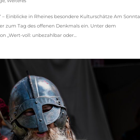
äge
,
Weiteres
?“ – Einblicke in Rheines besondere Kulturschätze Am Sonnta
der zum Tag des offenen Denkmals ein. Unter dem
n „Wert-voll: unbezahlbar oder...