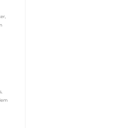
er,
en
s,
 dem