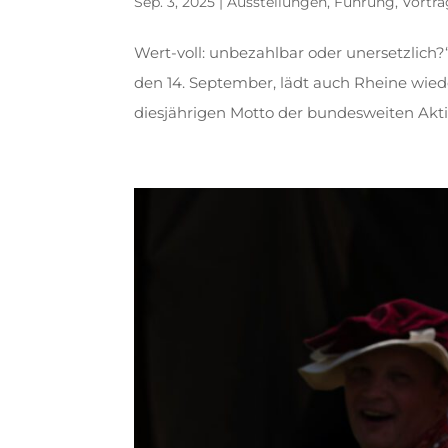
Sep. 3, 2025
|
Ausstellungen
,
Führung
,
Vortr
Wert-voll: unbezahlbar oder unersetzlich
den 14. September, lädt auch Rheine wie
diesjährigen Motto der bundesweiten Aktio